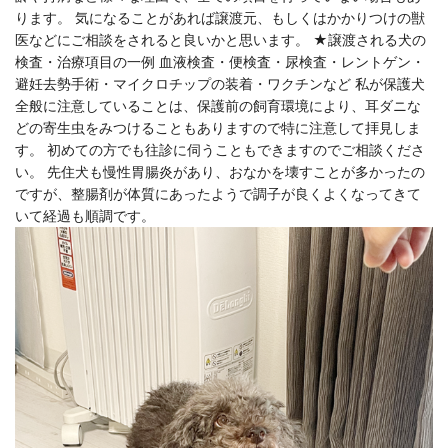
ります。 気になることがあれば譲渡元、もしくはかかりつけの獣
医などにご相談をされると良いかと思います。 ★譲渡される犬の
検査・治療項目の一例 血液検査・便検査・尿検査・レントゲン・
避妊去勢手術・マイクロチップの装着・ワクチンなど 私が保護犬
全般に注意していることは、保護前の飼育環境により、耳ダニな
どの寄生虫をみつけることもありますので特に注意して拝見しま
す。 初めての方でも往診に伺うこともできますのでご相談くださ
い。 先住犬も慢性胃腸炎があり、おなかを壊すことが多かったの
ですが、整腸剤が体質にあったようで調子が良くよくなってきて
いて経過も順調です。