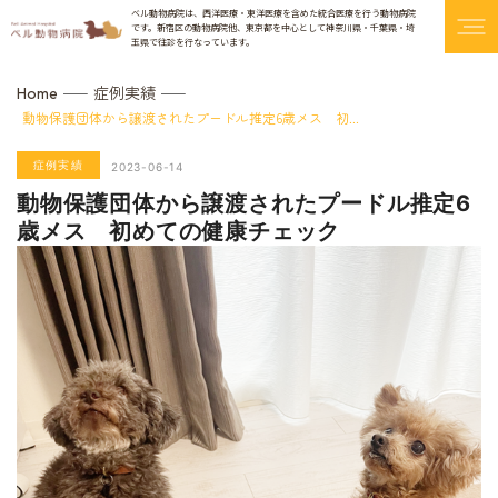
ベル動物病院は、西洋医療・東洋医療を含めた統合医療を行う動物病院
です。
新宿区の動物病院他、東京都を中心として神奈川県・千葉県・埼
玉県で往診を行なっています。
症例実績
Home
動物保護団体から譲渡されたプードル推定6歳メス 初...
症例実績
2023-06-14
動物保護団体から譲渡されたプードル推定6
歳メス 初めての健康チェック