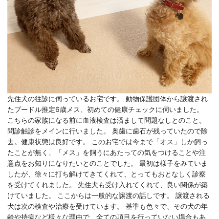
先住犬の往診に伺っているお宅です。 動物保護団体から譲渡され
たプードル推定6歳メス、初めての健康チェックに伺いました。
こちらの家族になる前に血液検査は済まして問題なしとのこと。
問診触診をメインに行いました。 奥歯に歯石が残っていたので除
去。健康状態は良好です。 このお宅では今まで「オス」しか飼っ
たことが無く、「メス」を飼うにあたっての気をつけることや注
意点をお知りになりたいとのことでした。 最初は様子をみていま
したが、徐々に打ち解けてきてくれて、とってもおとなしく診察
を受けてくれました。 先住犬も受け入れてくれて、良い関係が築
けていました。 ここからは一般的な譲渡の話しです。 譲渡される
犬は次の検査や治療を受けています。 基準も色々で、その犬の年
齢や持病など様々な理由で、全ての項目を行っていない場合もあ