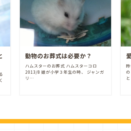
と
動物のお葬式は必要か？
ハムスターのお葬式 ハムスターコロ
昨
2013/8 娘が小学３年生の時、 ジャンガ
の
る
リ…
と
く