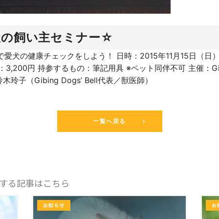
犬の飼い主セミナー☆
犬の健康チェックをしよう！ 日時：2015年11月15日（日） 1
,200円 持参するもの：筆記用具 ※ペット同伴不可 主催：Givin
子（Gibing Dogs’ Bell代表／獣医師）
一覧へ戻る
する記事はこちら
お知らせ
お