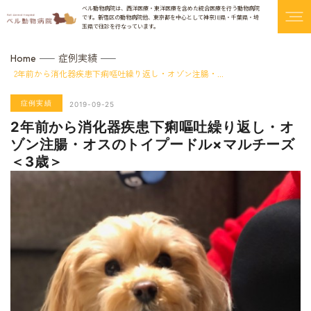
ベル動物病院は、西洋医療・東洋医療を含めた統合医療を行う動物病院
です。
新宿区の動物病院他、東京都を中心として神奈川県・千葉県・埼
玉県で往診を行なっています。
症例実績
Home
2年前から消化器疾患下痢嘔吐繰り返し・オゾン注腸・...
症例実績
2019-09-25
2年前から消化器疾患下痢嘔吐繰り返し・オ
ゾン注腸・オスのトイプードル×マルチーズ
＜3歳＞