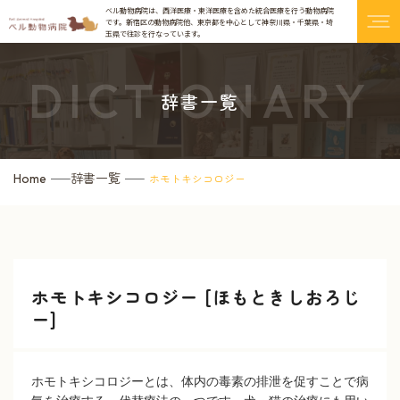
ベル動物病院は、西洋医療・東洋医療を含めた統合医療を行う動物病院
です。
新宿区の動物病院他、東京都を中心として神奈川県・千葉県・埼
玉県で往診を行なっています。
DICTIONARY
辞書一覧
辞書一覧
Home
ホモトキシコロジー
ホモトキシコロジー [ほもときしおろじ
ー]
ホモトキシコロジーとは、体内の毒素の排泄を促すことで病